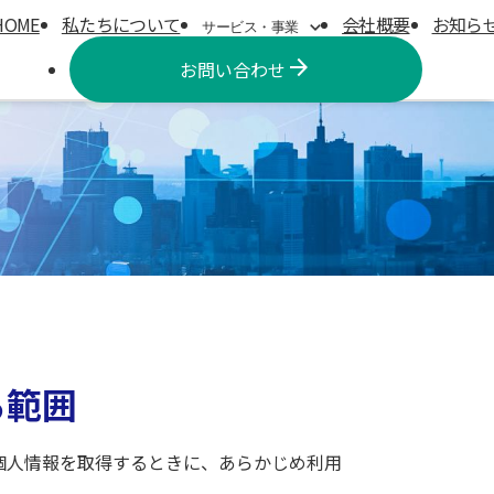
HOME
私たちについて
会社概要
お知ら
サービス・事業
arrow_forward
お問い合わせ
クリエイティブ事業
プリンティング事業
ロジスティクス事業
る範囲
個人情報を取得するときに、あらかじめ利用