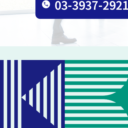
03-3937-292
call